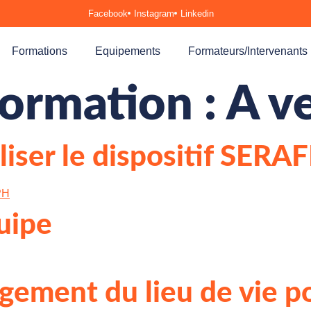
Facebook
Instagram
Linkedin
Formations
Equipements
Formateurs/Intervenants
formation :
A v
liser le dispositif SERA
uipe
ement du lieu de vie po