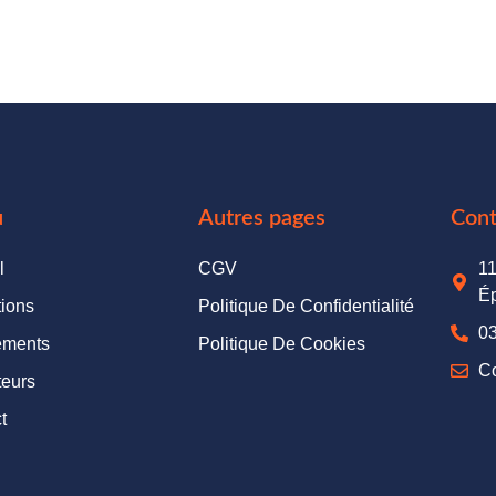
u
Autres pages
Cont
l
CGV
11
Ép
ions
Politique De Confidentialité
03
ements
Politique De Cookies
C
eurs
t