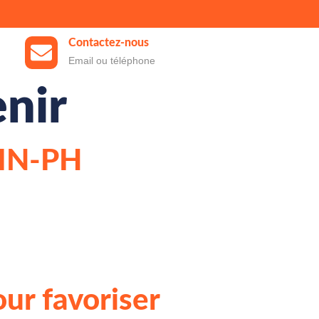
Contactez-nous
Email ou téléphone
enir
FIN-PH
ur favoriser