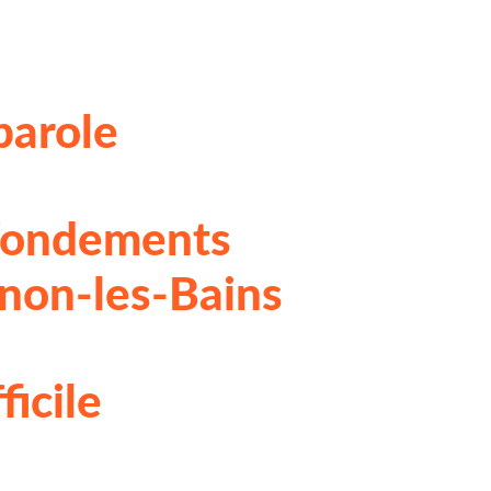
parole
: fondements
onon-les-Bains
ficile