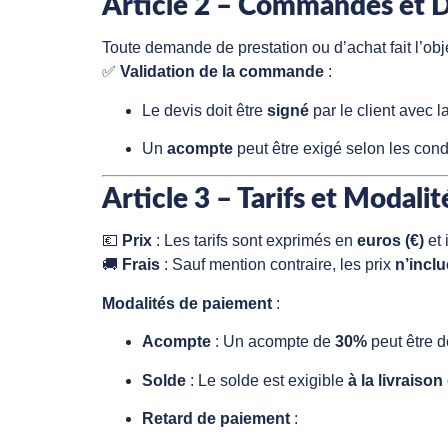
Article 2 – Commandes et D
Toute demande de prestation ou d’achat fait l’obj
✅
Validation de la commande
:
Le devis doit être
signé
par le client avec 
Un
acompte
peut être exigé selon les condi
Article 3 – Tarifs et Modali
💶
Prix
: Les tarifs sont exprimés en
euros (€)
et 
🚚
Frais
: Sauf mention contraire, les prix
n’incl
Modalités de paiement
:
Acompte
: Un acompte de
30%
peut être 
Solde
: Le solde est exigible
à la livraison
Retard de paiement
: