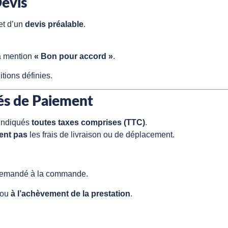
evis
et d’un
devis préalable
.
la mention
« Bon pour accord »
.
tions définies.
tés de Paiement
indiqués
toutes taxes comprises (TTC)
.
uent pas
les frais de livraison ou de déplacement.
demandé à la commande.
ou
à l’achèvement de la prestation
.