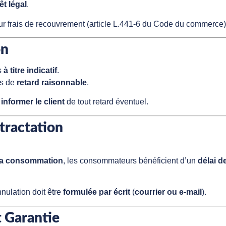
êt légal
.
r frais de recouvrement (article L.441-6 du Code du commerce)
on
s
à titre indicatif
.
as de
retard raisonnable
.
à
informer le client
de tout retard éventuel.
étractation
e la consommation
, les consommateurs bénéficient d’un
délai d
nulation doit être
formulée par écrit
(
courrier ou e-mail
).
t Garantie