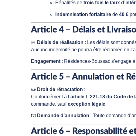
Pénalités de
trois fois le taux d’intér
Indemnisation forfaitaire
de
40 €
pou
Article 4 – Délais et Livrais
📅
Délais de réalisation
: Les délais sont donné
Aucune indemnité ne pourra être réclamée en c
Engagement
: Résidences-Boussac s’engage 
Article 5 – Annulation et R
📜
Droit de rétractation
:
Conformément à
l’article L.221-18 du Code d
commande, sauf
exception légale
.
📧
Demande d’annulation
: Toute demande d’an
Article 6 – Responsabilité e