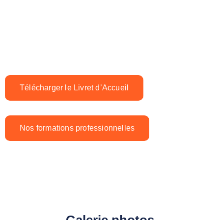
Vous y trouverez :
Les conditions d’accueil lors des formations en
présentiel à Épinal
Le règlement intérieur applicable en formation
Télécharger le Livret d’Accueil
Nos formations professionnelles
Galerie photos