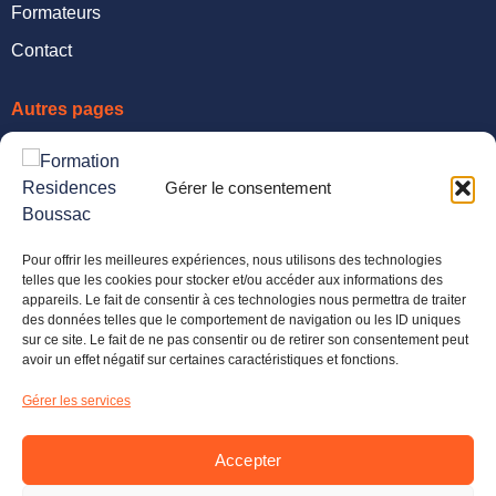
Formateurs
Contact
Autres pages
CGV
Gérer le consentement
Politique De Confidentialité
Politique De Cookies
Pour offrir les meilleures expériences, nous utilisons des technologies
telles que les cookies pour stocker et/ou accéder aux informations des
Contact
appareils. Le fait de consentir à ces technologies nous permettra de traiter
des données telles que le comportement de navigation ou les ID uniques
11 Rue Aristide Briand, 88000 Épinal
sur ce site. Le fait de ne pas consentir ou de retirer son consentement peut
avoir un effet négatif sur certaines caractéristiques et fonctions.
03 29 35 34 68
Gérer les services
Contact@residences-Boussac.fr
Accepter