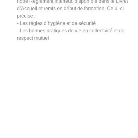
notre Règlement Intérieur, disponible dans le Livret
d’Accueil et remis en début de formation. Celui-ci
précise :
- Les règles d’hygiène et de sécurité
- Les bonnes pratiques de vie en collectivité et de
respect mutuel
Téléchargez notre livret d’accueil
Avant de démarrer votre formation, nous vous invitons à
consulter notre
Livret d’Accueil
.