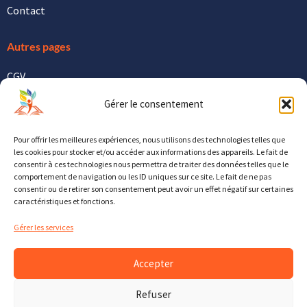
Contact
Autres pages
CGV
Politique De Confidentialité
Gérer le consentement
Politique De Cookies
Pour offrir les meilleures expériences, nous utilisons des technologies telles que
les cookies pour stocker et/ou accéder aux informations des appareils. Le fait de
Contact
consentir à ces technologies nous permettra de traiter des données telles que le
comportement de navigation ou les ID uniques sur ce site. Le fait de ne pas
11 Rue Aristide Briand, 88000 Épinal
consentir ou de retirer son consentement peut avoir un effet négatif sur certaines
caractéristiques et fonctions.
03 29 35 34 68
Gérer les services
Contact@residences-Boussac.fr
Accepter
Refuser
Copyright © 2024. Tous Droits Réservés / Création :
Bapt-