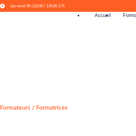
lun-vend 9h-12h30 / 13h30-17h​
Accueil
Forma
Catherine SUPPER
Formateurs / Formatrices