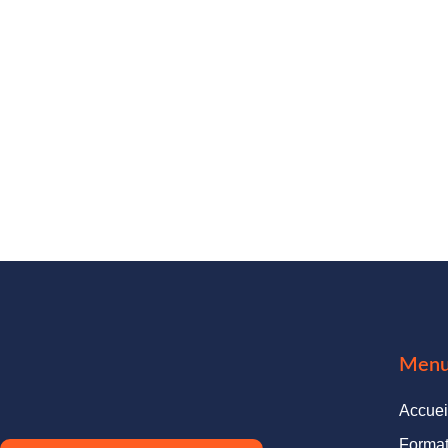
Men
Accuei
Format