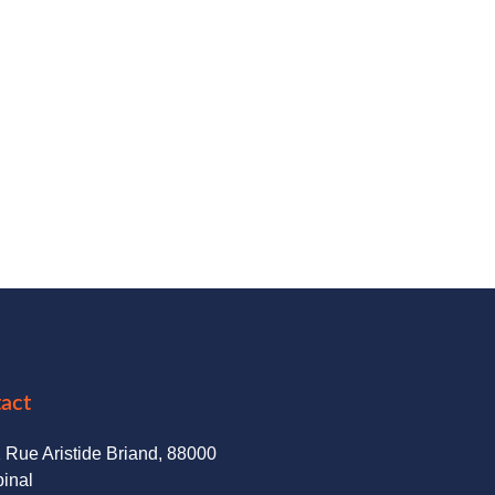
ontactez-nous pour plus
'informations.
03 29 35 34 68
contact@residences-boussac.fr
act
 Rue Aristide Briand, 88000
inal