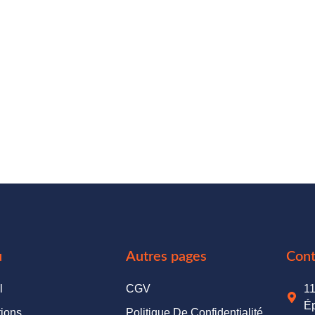
C
d
u
Autres pages
Cont
l
CGV
11
Ép
ions
Politique De Confidentialité