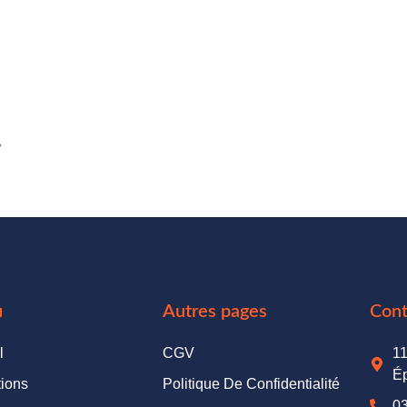
.
u
Autres pages
Cont
l
CGV
11
Ép
ions
Politique De Confidentialité
03