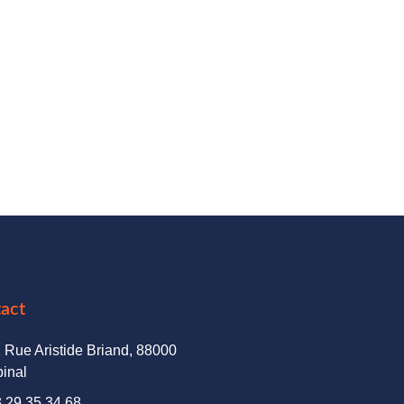
act
 Rue Aristide Briand, 88000
inal
 29 35 34 68