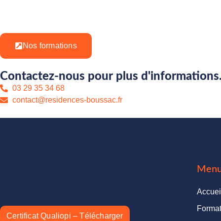
Nos formations
Contactez-nous pour plus d'informations
03 29 35 34 68
contact@residences-boussac.fr
Men
Accuei
Format
Certificat Qualiopi – Télécharger